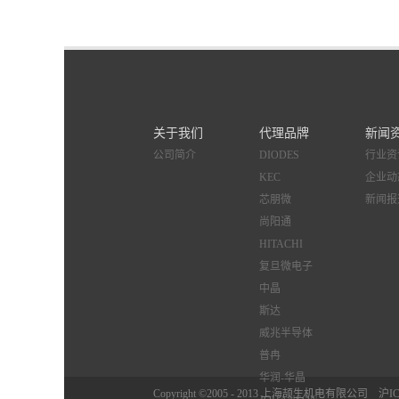
关于我们
代理品牌
新闻
公司简介
DIODES
行业资
KEC
企业动
芯朋微
新闻报
尚阳通
HITACHI
复旦微电子
中晶
斯达
威兆半导体
普冉
华润-华晶
Copyright ©2005 - 2013 上海颉生机电有限公司
沪IC