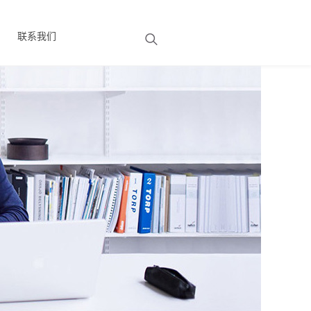
联系我们
联系我们