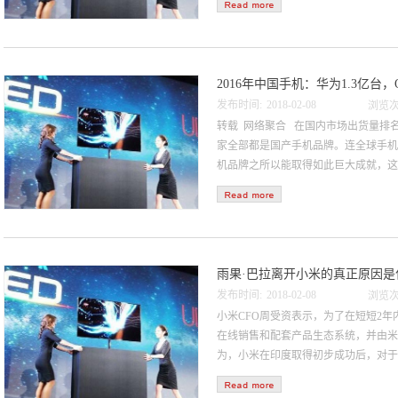
全球液晶面板将重塑新的竞争格局。”
姻”。据媒体引述夏普中国相关负责人
“联姻”曾让业内一片哗然。2016年8月
2016年中国手机：华为1.3亿台，
收购夏普66%股权。收购后，鸿海集
发布时间:
2018
-
02
-
08
浏览
并工厂到裁员，大刀阔斧地重整夏普。
转载 网络聚合 在国内市场出货量排
坚定着复兴夏普之心，力求为夏普夺回
家全部都是国产手机品牌。连全球手机
此，鸿海集团控股下的夏普，开始了一
机品牌之所以能取得如此巨大成就，这得益
场合争锋相对的言论。近日，甚至切断
也受到了市场震荡，全球液晶面板业也
了自保被迫“断尾自救”——2014年与
、Vivo、小米四大国产手机品牌的强
了品牌授权协议，授权UMC在欧洲销售
及分析，并预测国产手机四强2017年出
授权海信在北美使用夏普品牌。可是，20
台据华为官方消息，2016年10月1
雨果·巴拉离开小米的真正原因是
超过3000万台，华为今年出货量有望创
发布时间:
2018
-
02
-
08
浏览
数据是1.08亿台，也就是说2016年出
小米CFO周受资表示，为了在短短2
台，这个目标完成的话，出货量有望超越苹
在线销售和配套产品生态系统，并由米
台根据国际知名机构IDC的报告，今年
为，小米在印度取得初步成功后，对于把
超过120%。特别是在国内市场，OPP
出货量超5000万台，今年有望高速增长8