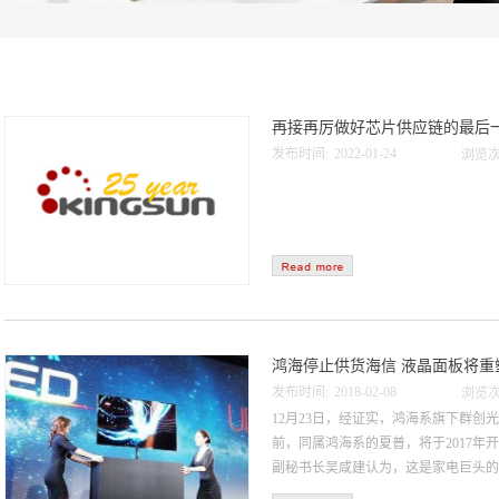
再接再厉做好芯片供应链的最后
发布时间:
2022
-
01
-
24
浏览
鸿海停止供货海信 液晶面板将重
发布时间:
2018
-
02
-
08
浏览
12月23日，经证实，鸿海系旗下群
前，同属鸿海系的夏普，将于2017
副秘书长吴咸建认为，这是家电巨头的全